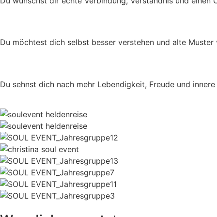
Du wünschst dir echte Verbindung, Verständnis und einen Or
Du möchtest dich selbst besser verstehen und alte Muster 
Du sehnst dich nach mehr Lebendigkeit, Freude und innere Kl