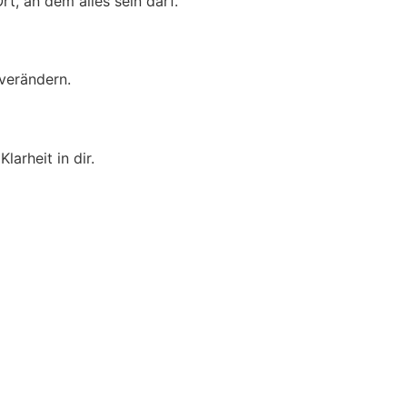
t, an dem alles sein darf.
verändern.
arheit in dir.